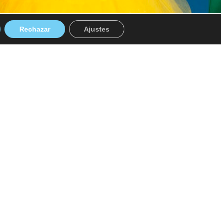
Rechazar
Ajustes
ías, más ritmo y muchísimas
es que muy pronto comenzarán a formar
sitivos que harán cantar y bailar a los
ida. Letras pegadizas, estribillos
tar tanto en casa como en los
canciones valores como la amistad, el