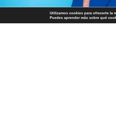
Utilizamos cookies para ofrecerte la 
Puedes aprender más sobre qué cooki
La aventura musical continúa… y esta 
sorpresas.
Nubipop está trabajando intensamente
parte del universo musical del proyecto
más pequeños desde el primer acorde.
Música pensada para disf
Cada nueva canción está diseñada para c
fáciles de recordar y coreografías din
conciertos en directo.
Pero no solo hablamos de ritmo y dive