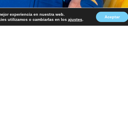
mejor experiencia en nuestra web.
Aceptar
es utilizamos o cambiarlas en los
ajustes
.
temporada Nubilandia se llena de nuevas melod
 en la creación de nuevas canciones original
. Temas llenos de energía, alegría y mensajes po
rutar y aprender
onectar con los niños de forma natural y divert
ámicas permitirán que los peques puedan disfru
rsión. Como siempre, Nubipop incorpora en sus 