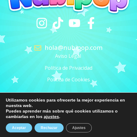
hola@nubipop.com
Aviso Legal
Política de Privacidad
Política de Cookies
Utilizamos cookies para ofrecerte la mejor experiencia en
nuestra web.
Puedes aprender más sobre qué cookies utilizamos o
cambiarlas en los
ajustes
.
Nubipop
©
2026 Todos los derechos reservados
Aceptar
Rechazar
Ajustes
Web desarrollada por
FXDW